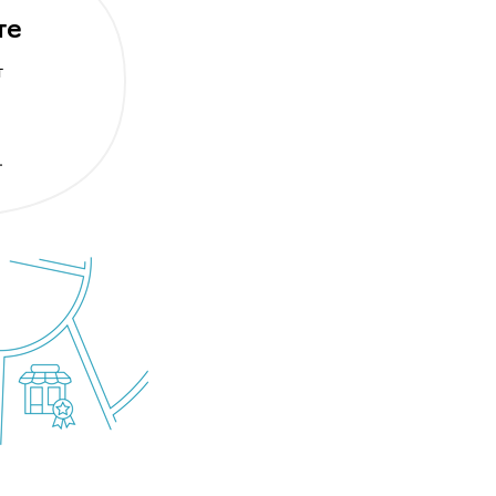
те
т
.