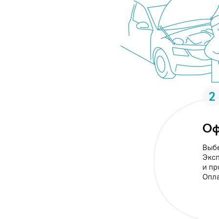
2
Оф
Выбе
Эксп
и пр
Опла