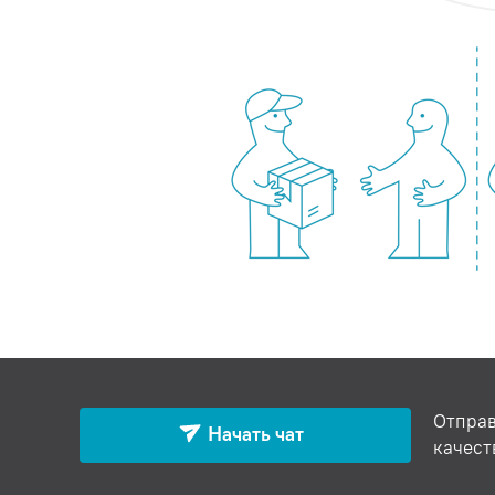
Отправ
Начать чат
качест