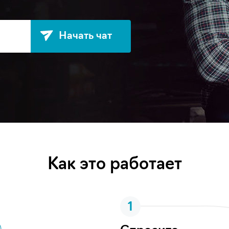
Начать чат
Как это работает
1