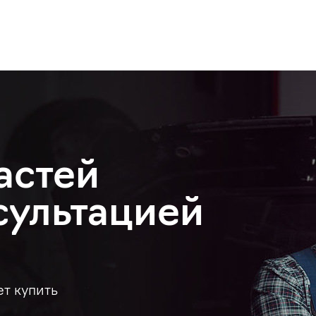
астей
сультацией
ет купить