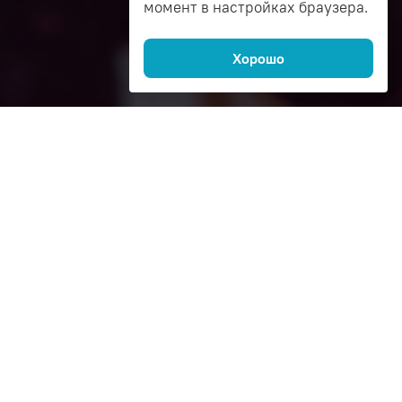
момент в настройках браузера.
Хорошо
Как это работает
1
Спросите
автоэксперта в чате
Эксперт бесплатно подберёт
запчасти по лучшей цене,
расскажет чем отличается
аналог от оригинала
и как сэкономить на покупке.