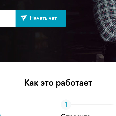
Начать чат
Как это работает
1