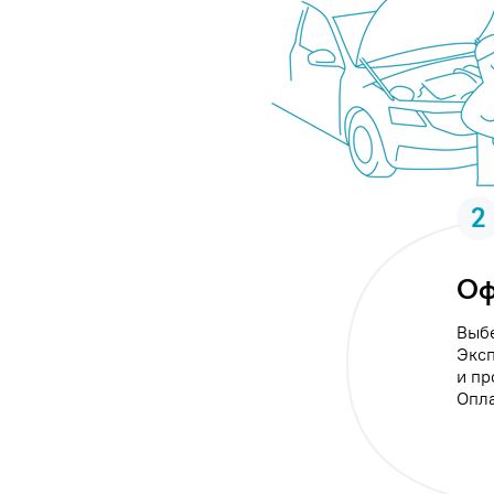
2
Оф
Выбе
Эксп
и пр
Опла