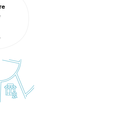
те
т
.