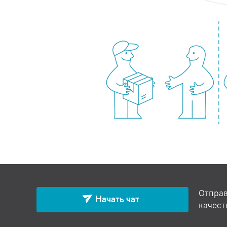
Отправ
Начать чат
качест