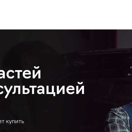
астей
сультацией
ет купить