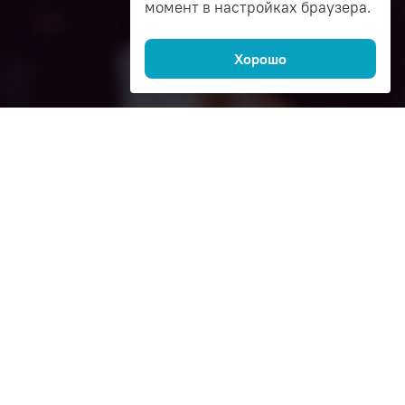
момент в настройках браузера.
Хорошо
Как это работает
1
Спросите
автоэксперта в чате
Эксперт бесплатно подберёт
запчасти по лучшей цене,
расскажет чем отличается
аналог от оригинала
и как сэкономить на покупке.