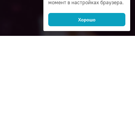
момент в настройках браузера.
Хорошо
Как это работает
1
Спросите
автоэксперта в чате
Эксперт бесплатно подберёт
запчасти по лучшей цене,
расскажет чем отличается
аналог от оригинала
и как сэкономить на покупке.