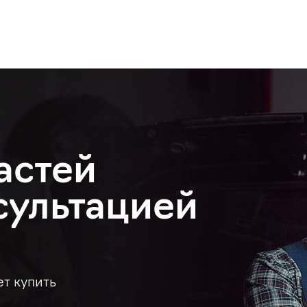
астей
сультацией
ет купить