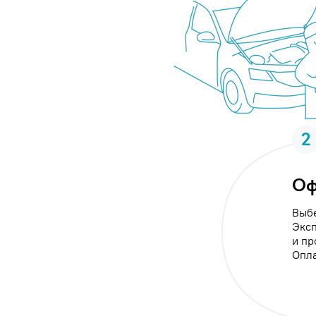
2
Оф
Выбе
Эксп
и пр
Опла