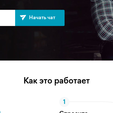
Начать чат
Как это работает
1