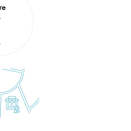
те
т
.