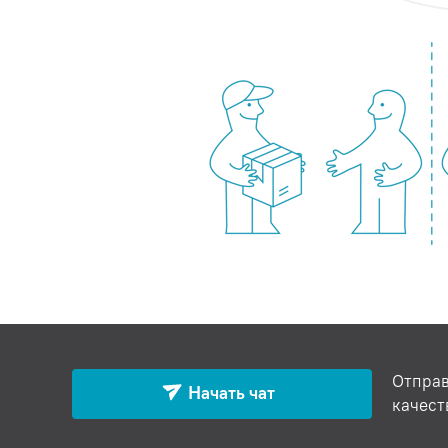
Отправ
Начать чат
качест