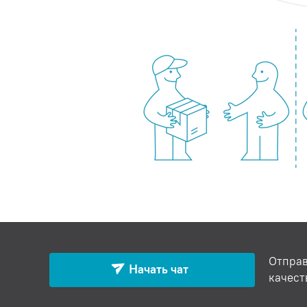
Отправ
Начать чат
качест