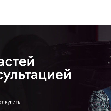
астей
сультацией
ет купить