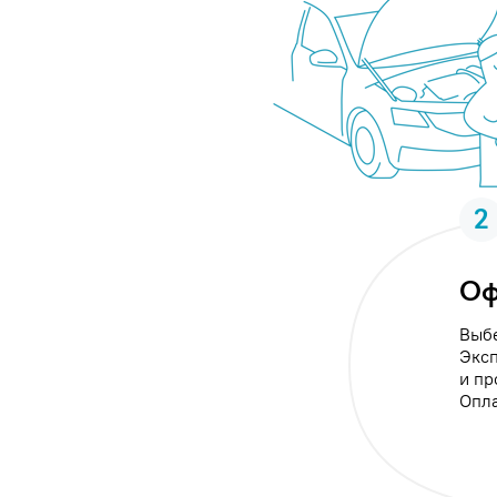
2
Оф
Выбе
Эксп
и пр
Опла