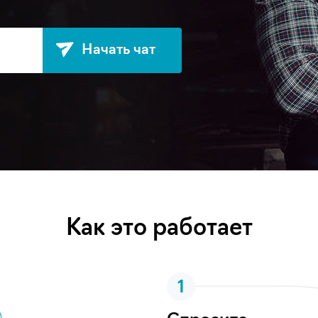
Начать чат
Как это работает
1