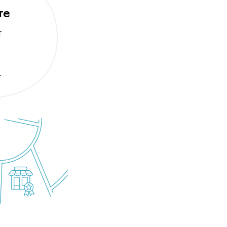
те
т
.