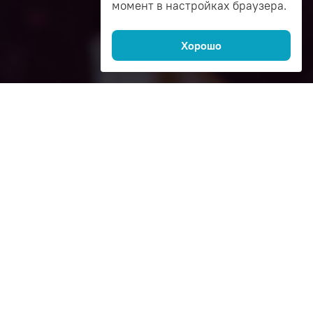
момент в настройках браузера.
Хорошо
Как это работает
1
Спросите
автоэксперта в чате
Эксперт бесплатно подберёт
запчасти по лучшей цене,
расскажет чем отличается
аналог от оригинала
и как сэкономить на покупке.