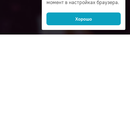
момент в настройках браузера.
Хорошо
Как это работает
1
Спросите
автоэксперта в чате
Эксперт бесплатно подберёт
запчасти по лучшей цене,
расскажет чем отличается
аналог от оригинала
и как сэкономить на покупке.